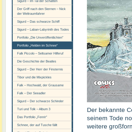
Sigurd – Im Tal der Schatten
Der Griff nach den Sternen – Nick
der Weltraumfahrer
Sigurd – Das schwarze Schiff
Sigurd – Laban-Labyrinth des Todes
Portfolio „Die Unveröffentlichten”
Portfolio „Helden im Schnee“
Falk Piccolo – Seltsamer Hilferuf
Die Geschichte der Beatles
Sigurd – Der Herr der Finsternis
Tibor und die Mixpickles
Falk – Hochwald, der Grausame
Falk – Der Seeadler
Sigurd – Der schwarze Schinder
Der bekannte C
Turi und Tolk – Album 3
seinem Tode noc
Das Portfolio „Fenrir”
weitere großfor
Schnee, der auf Tusche fällt