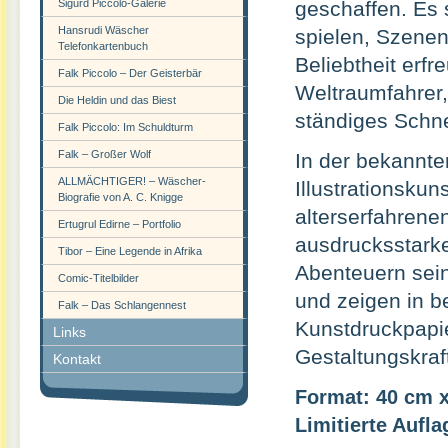
Sigurd Piccolo-Galerie
geschaffen. Es 
Hansrudi Wäscher
spielen, Szenen
Telefonkartenbuch
Beliebtheit erfr
Falk Piccolo – Der Geisterbär
Weltraumfahrer,
Die Heldin und das Biest
ständiges Schne
Falk Piccolo: Im Schuldturm
Falk – Großer Wolf
In der bekannt
ALLMÄCHTIGER! – Wäscher-
Illustrationskun
Biografie von A. C. Knigge
alterserfahren
Ertugrul Edirne – Portfolio
ausdrucksstarke 
Tibor – Eine Legende in Afrika
Abenteuern sei
Comic-Titelbilder
und zeigen in 
Falk – Das Schlangennest
Kunstdruckpapi
Links
Gestaltungskraf
Kontakt
Format: 40 cm 
Limitierte Aufl